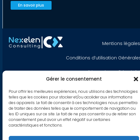
En savoir plus
Mentions légale
Conditions d’utilisation Générale
Politique de confidentialit
Gérer le consentement
Gestion des cookie
Pour offrir les meilleures expériences, nous utilisons des technologies
telles que les cookies pour stocker et/ou accéder aux informations
des appareils. Le fait de consentir à ces technologies nous permettra
de traiter des données telles que le comportement de navigation ou
les ID uniques sur ce site. Le fait de ne pas consentir ou de retirer son
consentement peut avoir un effet négatif sur certaines
caractéristiques et fonctions.